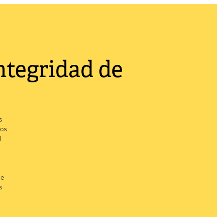
ntegridad de
s
dos
l
de
s