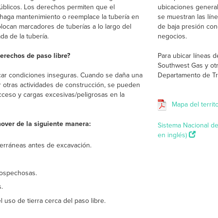
públicos. Los derechos permiten que el
ubicaciones general
, haga mantenimiento o reemplace la tubería en
se muestran las líne
olocan marcadores de tuberías a lo largo del
de baja presión con
ada de la tubería.
negocios.
erechos de paso libre?
Para ubicar líneas 
Southwest Gas y otra
car condiciones inseguras. Cuando se daña una
Departamento de Tr
ar otras actividades de construcción, se pueden
ceso y cargas excesivas/peligrosas en la
Mapa del terri
mover de la siguiente manera:
Sistema Nacional d
en inglés)
bterráneas antes de excavación.
sospechosas.
.
 uso de tierra cerca del paso libre.