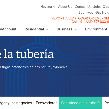
About Us
Contact Us
Jobs
Out
Nevada
Southwest Gas Hold
REPORT A LEAK
, ODOR OR EMERGE
CALL 911 AND
877-860-
yAccount
Residential
Business
Environment
 la tubería
 fugas potenciales de gas natural, ayudará a
ogar y los negocios
Excavadores
Seguridad de la tubería
Re