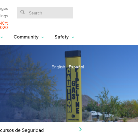
ages
ings
NCY:
6020
Community
Safety
English
|
Español
cursos de Seguridad